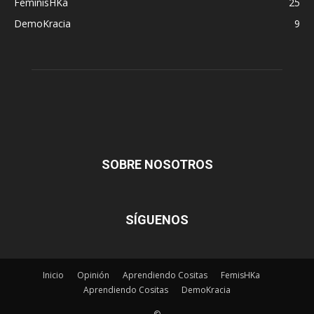
FeminisHKa
25
DemoKracia
9
SOBRE NOSOTROS
SÍGUENOS
Inicio
Opinión
Aprendiendo Cositas
FemisHKa
Aprendiendo Cositas
DemoKracia