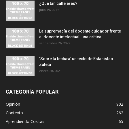
¿Qué tan calle eres?
julio 19, 2019
La supremacía del docente cuidador frente
al docente intelectual: una crítica...
septiembre 26, 2022
‘Sobre la lectura’ un texto de Estanislao
Zuleta
enero 20, 2021
CATEGORÍA POPULAR
Opinión
902
Contexto
262
Aprendiendo Cositas
65