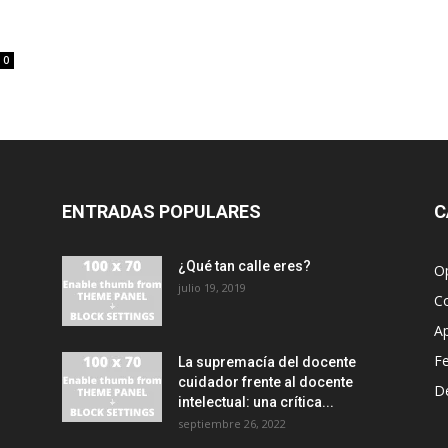
0
ENTRADAS POPULARES
C
¿Qué tan calle eres?
O
julio 19, 2019
C
A
F
La supremacía del docente
cuidador frente al docente
D
intelectual: una crítica...
septiembre 26, 2022