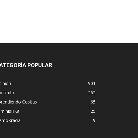
ATEGORÍA POPULAR
pinión
901
ontexto
262
prendiendo Cositas
65
eminisHKa
25
emoKracia
9