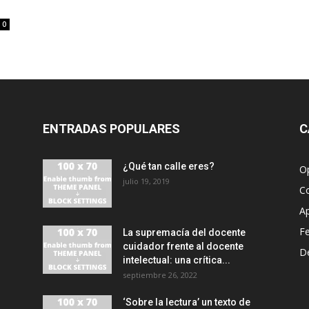
0
ENTRADAS POPULARES
C
¿Qué tan calle eres?
O
julio 19, 2019
C
A
F
La supremacía del docente
cuidador frente al docente
D
intelectual: una crítica...
septiembre 26, 2022
‘Sobre la lectura’ un texto de