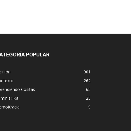
ATEGORÍA POPULAR
pinión
901
ontexto
262
prendiendo Cositas
65
eminisHKa
25
emoKracia
9