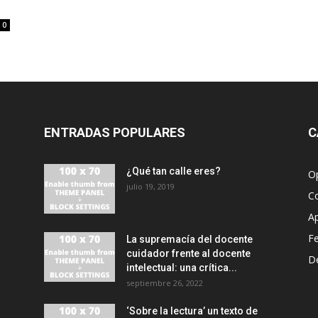
0
ENTRADAS POPULARES
C
¿Qué tan calle eres?
O
julio 19, 2019
C
A
F
La supremacía del docente
cuidador frente al docente
D
intelectual: una crítica...
septiembre 26, 2022
‘Sobre la lectura’ un texto de