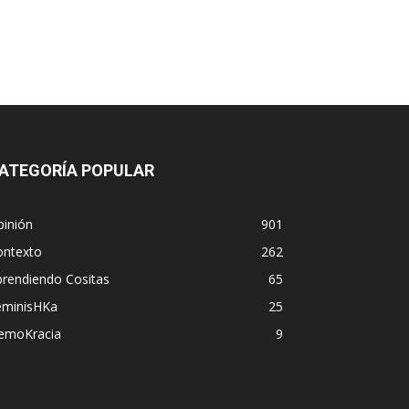
ATEGORÍA POPULAR
pinión
901
ontexto
262
prendiendo Cositas
65
eminisHKa
25
emoKracia
9