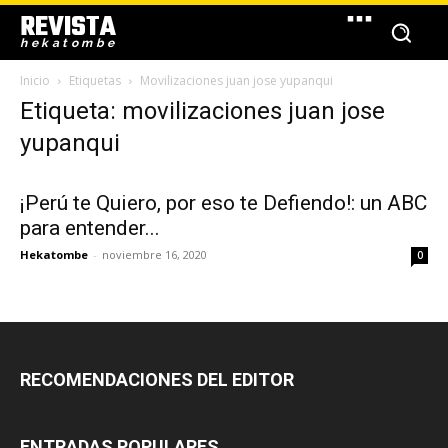
REVISTA
hekatombe
Inicio
Etiquetas
Movilizaciones juan jose yupanqui
Etiqueta: movilizaciones juan jose
yupanqui
¡Perú te Quiero, por eso te Defiendo!: un ABC
para entender...
Hekatombe
-
noviembre 16, 2020
0
RECOMENDACIONES DEL EDITOR
ENTRADAS POPULARES