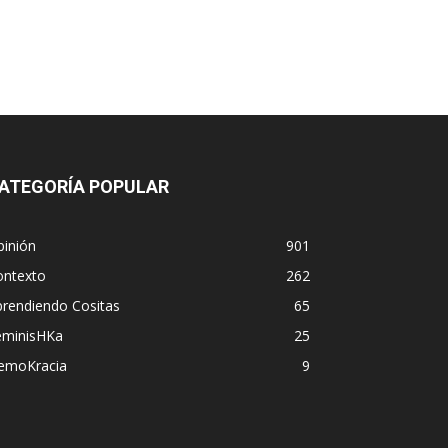
ATEGORÍA POPULAR
pinión
901
ontexto
262
prendiendo Cositas
65
eminisHKa
25
emoKracia
9