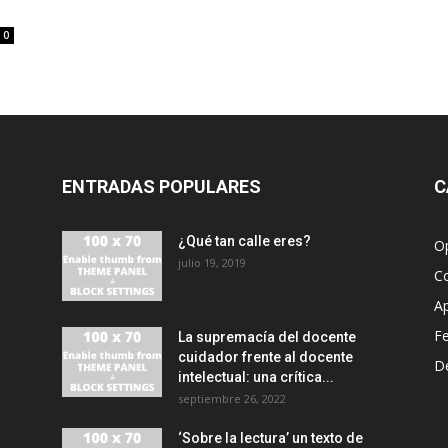
0
ENTRADAS POPULARES
C
¿Qué tan calle eres?
O
julio 19, 2019
C
A
F
La supremacía del docente
cuidador frente al docente
D
intelectual: una crítica...
septiembre 26, 2022
‘Sobre la lectura’ un texto de