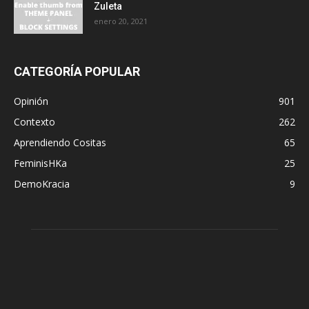
Zuleta
enero 20, 2021
CATEGORÍA POPULAR
Opinión
901
Contexto
262
Aprendiendo Cositas
65
FeminisHKa
25
DemoKracia
9