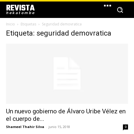
REVISTA
hekatombe
Inicio
Etiquetas
Seguridad demovratica
Etiqueta: seguridad demovratica
Un nuevo gobierno de Álvaro Uribe Vélez en
el cuerpo de...
Shameel Thahir Silva
-
junio 15, 2018
0