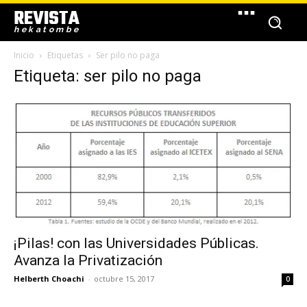
REVISTA
hekatombe
Inicio
Etiquetas
Ser pilo no paga
Etiqueta: ser pilo no paga
¡Pilas! con las Universidades Públicas.
Avanza la Privatización
Helberth Choachi
-
octubre 15, 2017
0