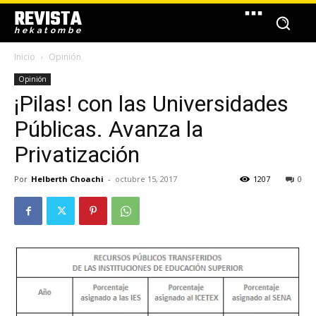
REVISTA
hekatombe
Inicio
Opinión
Opinión
¡Pilas! con las Universidades
Públicas. Avanza la
Privatización
Por
Helberth Choachi
-
octubre 15, 2017
1207
0