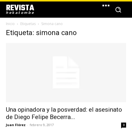
REVISTA
hekatombe
Inicio
Etiquetas
Simona cano
Etiqueta: simona cano
Una opinadora y la posverdad: el asesinato
de Diego Felipe Becerra...
Juan Flórez
-
febrero 9, 2017
0