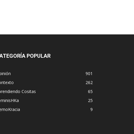
ATEGORÍA POPULAR
pinión
901
ontexto
262
prendiendo Cositas
65
eminisHKa
25
emoKracia
9