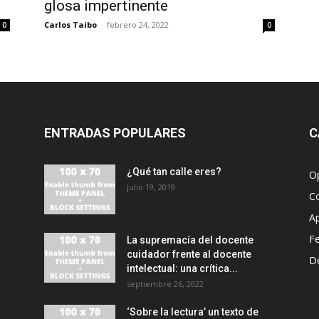
glosa impertinente
Carlos Taibo
-
febrero 24, 2022
0
0
ENTRADAS POPULARES
C
¿Qué tan calle eres?
O
julio 19, 2019
C
A
F
La supremacía del docente
cuidador frente al docente
D
intelectual: una crítica...
septiembre 26, 2022
‘Sobre la lectura’ un texto de