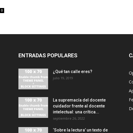
0
ENTRADAS POPULARES
C
¿Qué tan calle eres?
O
julio 19, 2019
C
A
F
La supremacía del docente
cuidador frente al docente
D
intelectual: una crítica...
septiembre 26, 2022
‘Sobre la lectura’ un texto de