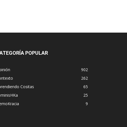
ATEGORÍA POPULAR
pinión
902
ontexto
262
prendiendo Cositas
65
eminisHKa
25
emoKracia
9