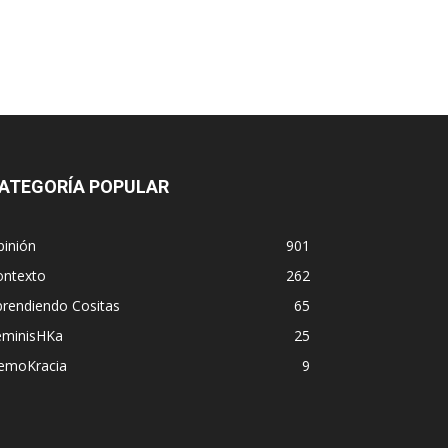
ATEGORÍA POPULAR
pinión
901
ontexto
262
prendiendo Cositas
65
eminisHKa
25
emoKracia
9