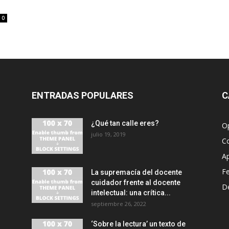
0
ENTRADAS POPULARES
C
¿Qué tan calle eres?
O
julio 19, 2019
C
A
F
La supremacía del docente
cuidador frente al docente
D
intelectual: una crítica...
septiembre 26, 2022
‘Sobre la lectura’ un texto de