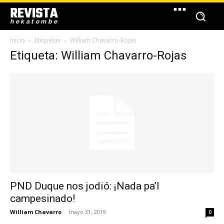
REVISTA
hekatombe
Inicio
Etiquetas
William Chavarro-Rojas
Etiqueta: William Chavarro-Rojas
PND Duque nos jodió: ¡Nada pa’l
campesinado!
William Chavarro
-
mayo 31, 2019
0