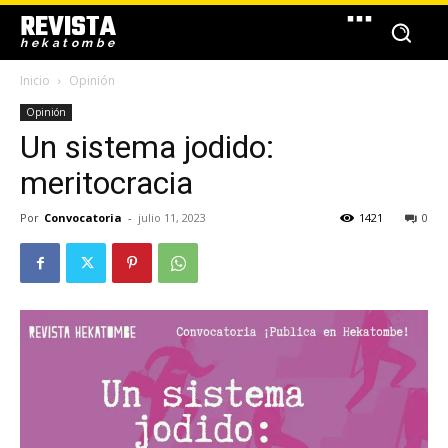
REVISTA
hekatombe
Inicio
Opinión
Opinión
Un sistema jodido:
meritocracia
Por
Convocatoria
-
julio 11, 2023
1421
0