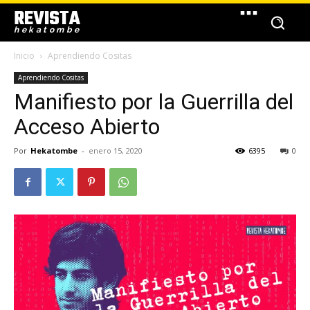
REVISTA
hekatombe
Inicio
Aprendiendo Cositas
Aprendiendo Cositas
Manifiesto por la Guerrilla del
Acceso Abierto
Por
Hekatombe
-
enero 15, 2020
6395
0