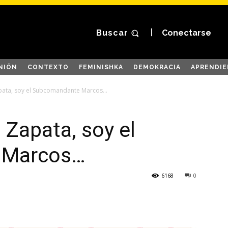
Buscar
Conectarse
NIÓN
CONTEXTO
FEMINISHKA
DEMOKRACIA
APRENDIE
pata, soy el Subcomandante Marcos…
 Zapata, soy el
 Marcos…
6168
0