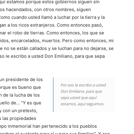
quí estamos porque estos gobiernos siguen sin
icos hacendados, con otros nombres, siguen
omo cuando usted llamó a luchar por la tierra y la
egan a los ricos extranjeros. Como entonces pasó,
mar el robo de tierras. Como entonces, los que se
guidos, encarcelados, muertos. Pero como entonces, mi
 no se están callados y se luchan para no dejarse, se
 eso le escribo a usted Don Emiliano, para que sepa
 un presidente de los
Por eso le escribo a usted
orque es bueno que
Don Emiliano, para que
 de la lucha de los
sepa usted que aquí
uello de… “Y es que
estamos, aquí seguimos.
 con un pretexto,
s las propiedades
po inmemorial han pertenecido a los pueblos
acaban el sustento para sí y para sus familias”. Y eso