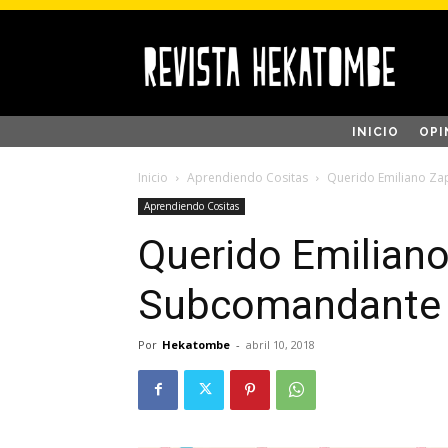
INICIO
OPI
Inicio
Aprendiendo Cositas
Querido Emiliano Za
Aprendiendo Cositas
Querido Emiliano
Subcomandante
Por
Hekatombe
-
abril 10, 2018