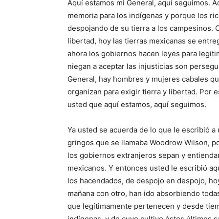
Aquí estamos mi General, aquí seguimos. A
memoria para los indígenas y porque los r
despojando de su tierra a los campesinos. C
libertad, hoy las tierras mexicanas se entr
ahora los gobiernos hacen leyes para legiti
niegan a aceptar las injusticias son perse
General, hay hombres y mujeres cabales que
organizan para exigir tierra y libertad. Por
usted que aquí estamos, aquí seguimos.
Ya usted se acuerda de lo que le escribió a
gringos que se llamaba Woodrow Wilson, p
los gobiernos extranjeros sepan y entiendan
mexicanos. Y entonces usted le escribió aq
los hacendados, de despojo en despojo, hoy
mañana con otro, han ido absorbiendo toda
que legítimamente pertenecen y desde tiem
indígenas, y de cuyo cultivo éstos últimos s