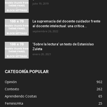
julio 19, 2019
La supremacía del docente cuidador frente
al docente intelectual: una crítica...
septiembre 26, 2022
‘Sobre la lectura’ un texto de Estanislao
Zuleta
enero 20, 2021
CATEGORÍA POPULAR
Opinión
902
Contexto
262
Aprendiendo Cositas
65
FeminisHKa
25