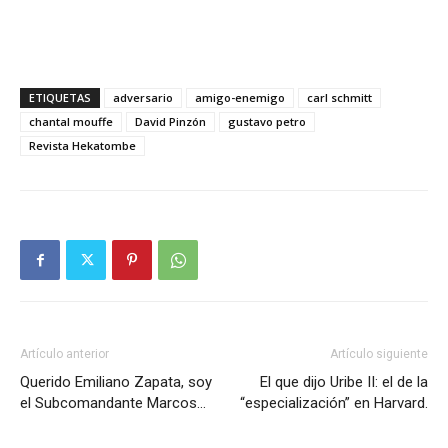
ETIQUETAS
adversario
amigo-enemigo
carl schmitt
chantal mouffe
David Pinzón
gustavo petro
Revista Hekatombe
Artículo anterior
Artículo siguiente
Querido Emiliano Zapata, soy
El que dijo Uribe II: el de la
el Subcomandante Marcos…
“especialización” en Harvard.