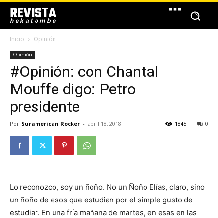
REVISTA
hekatombe
Inicio
Opinión
Opinión
#Opinión: con Chantal
Mouffe digo: Petro
presidente
Por
Suramerican Rocker
-
abril 18, 2018
1845
0
Lo reconozco, soy un ñoño. No un Ñoño Elías, claro, sino
un ñoño de esos que estudian por el simple gusto de
estudiar. En una fría mañana de martes, en esas en las