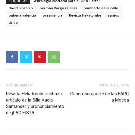
ETIQUETAS
Astrología electoral para el 2018. Parte I
david pinzon h
Germán Vargas Lleras
humberto de la calle
paloma valencia
presidencia
Revista Hekatombe
santos
Uribe
Artículo anterior
Artículo siguiente
Revista Hekatombe rechaza
Generoso aporte de las FARC
artículo de la Silla Vacía-
a Mocoa
Santander y pronunciamiento
de ¡PACIFISTA!