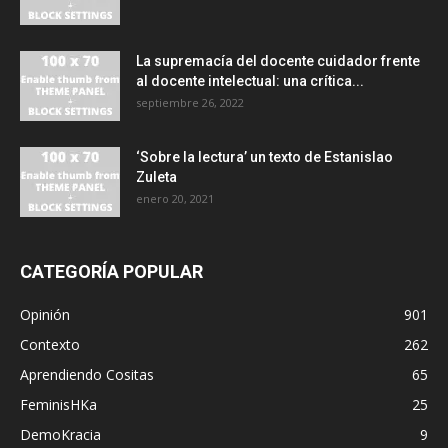
La supremacía del docente cuidador frente
al docente intelectual: una crítica...
septiembre 26, 2022
‘Sobre la lectura’ un texto de Estanislao
Zuleta
enero 20, 2021
CATEGORÍA POPULAR
Opinión
901
Contexto
262
Aprendiendo Cositas
65
FeminisHKa
25
DemoKracia
9