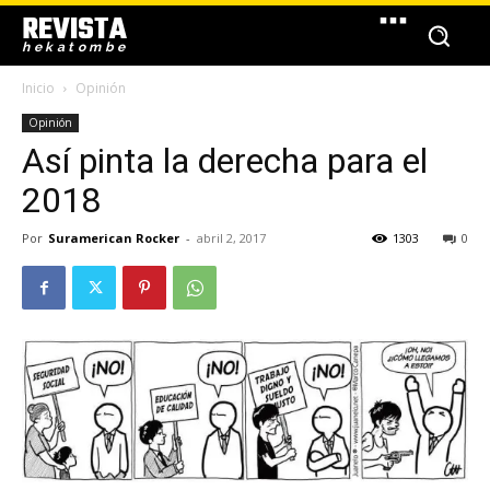
REVISTA
hekatombe
Inicio
Opinión
Opinión
Así pinta la derecha para el
2018
Por
Suramerican Rocker
-
abril 2, 2017
1303
0