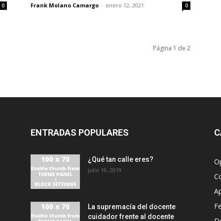
Frank Molano Camargo
-
enero 12, 2021
0
0
Página 1 de 2
ENTRADAS POPULARES
C
¿Qué tan calle eres?
O
julio 19, 2019
C
A
F
La supremacía del docente
cuidador frente al docente
D