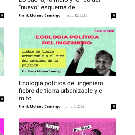
“nuevo” esquema de...
Frank Molano Camargo
-
mayo 12, 2025
0
0
.
Ecología política del ingeniero:
fiebre de tierra urbanizable y el
mito...
0
Frank Molano Camargo
-
junio 5, 2022
0