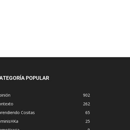
ATEGORÍA POPULAR
pinión
902
ontexto
262
prendiendo Cositas
65
eminisHKa
25
emoKracia
9