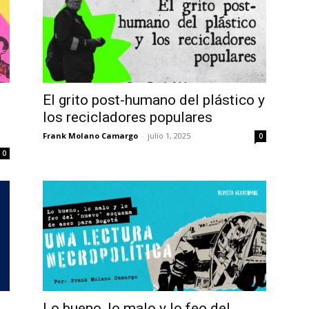
El grito post-humano del plástico y
los recicladores populares
Frank Molano Camargo
-
julio 1, 2025
0
0
Lo bueno, lo malo y lo feo del