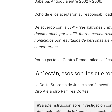
Dabeiba, Antioquia entre 2002 y 2006.
Ocho de ellos aceptaron su responsabilidad 
De acuerdo con la JEP:
«Tres patrones crimi
documentada por la JEP, fueron caracterizad
homicidios por resultados de personas ajena
cementerios».
Por su parte, el Centro Democrático califi
¡Ahí están, esos son, los que ro
La Corte Suprema de Justicia abrió investi
Ciro Alejandro Ramírez Cortés:
#SalaDeInstrucción abre investigación co
delinquir, tráfico de influencias, cohecho y