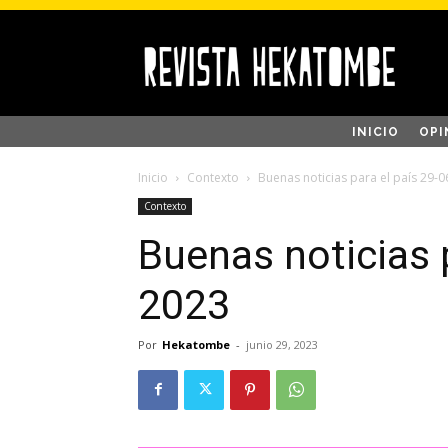
INICIO
OPI
Inicio
Contexto
Buenas noticias para el país 29-
Contexto
Buenas noticias p
2023
Por
Hekatombe
-
junio 29, 2023