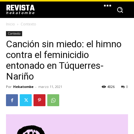
REVISTA
hekatombe
Inicio
Contexto
Contexto
Canción sin miedo: el himno
contra el feminicidio
entonado en Túquerres-
Nariño
Por
Hekatombe
-
marzo 11, 2021
4026
0