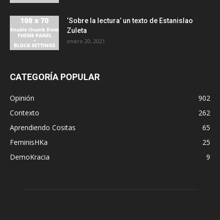
‘Sobre la lectura’ un texto de Estanislao
Zuleta
enero 20, 2021
CATEGORÍA POPULAR
Opinión
902
Contexto
262
Aprendiendo Cositas
65
FeminisHKa
25
DemoKracia
9