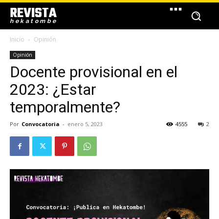
REVISTA
hekatombe
Inicio
Opinión
Opinión
Docente provisional en el
2023: ¿Estar
temporalmente?
Por
Convocatoria
-
enero 5, 2023
4555
2