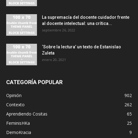
La supremacía del docente cuidador frente
al docente intelectual: una crítica...
septiembre 26, 2022
‘Sobre la lectura’ un texto de Estanislao
Zuleta
enero 20, 2021
CATEGORÍA POPULAR
Opinión
902
Contexto
262
Aprendiendo Cositas
65
FeminisHKa
25
DemoKracia
9