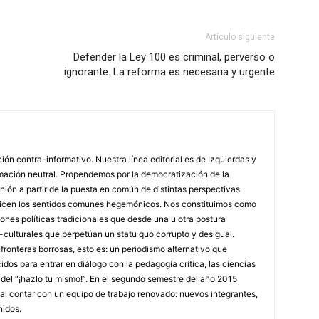
Artículo siguiente
Defender la Ley 100 es criminal, perverso o
ignorante. La reforma es necesaria y urgente
n contra-informativo. Nuestra línea editorial es de Izquierdas y
rmación neutral. Propendemos por la democratización de la
inión a partir de la puesta en común de distintas perspectivas
tiricen los sentidos comunes hegemónicos. Nos constituimos como
iones políticas tradicionales que desde una u otra postura
o-culturales que perpetúan un statu quo corrupto y desigual.
onteras borrosas, esto es: un periodismo alternativo que
dos para entrar en diálogo con la pedagogía crítica, las ciencias
o del “¡hazlo tu mismo!”. En el segundo semestre del año 2015
l contar con un equipo de trabajo renovado: nuevos integrantes,
idos.