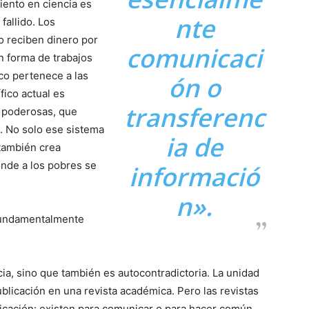
iento en ciencia es
nte
fallido. Los
o reciben dinero por
comunicaci
n forma de trabajos
co pertenece a las
ón o
fico actual es
transferenc
 poderosas, que
. No solo ese sistema
ia de
 también crea
onde a los pobres se
informació
n».
 fundamentalmente
icia, sino que también es autocontradictoria. La unidad
ublicación en una revista académica. Pero las revistas
icación: existen para comunicar o para hacer común.