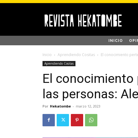
INICIO
OPI
Inicio
Aprendiendo Cositas
El conocimiento pert
Aprendiendo Cositas
El conocimiento 
las personas: Al
Por
Hekatombe
-
marzo 12, 2023