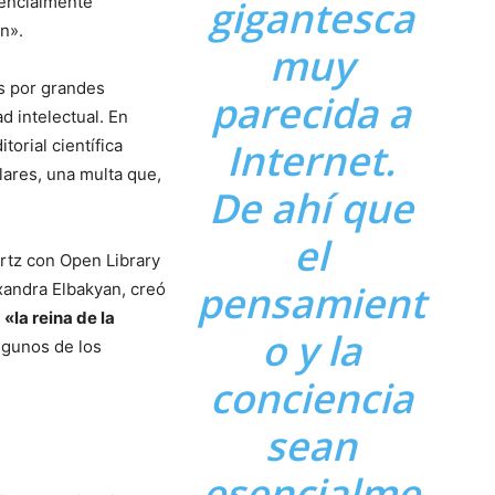
sencialmente
gigantesca
n».
muy
s por grandes
parecida a
d intelectual. En
Internet.
torial científica
lares, una multa que,
De ahí que
el
rtz con Open Library
pensamient
xandra Elbakyan, creó
o
«la reina de la
o y la
lgunos de los
conciencia
sean
esencialme