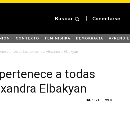
Buscar
Conectarse
NIÓN
CONTEXTO
FEMINISHKA
DEMOKRACIA
APRENDIE
enece a todas las personas: Alexandra Elbakyan
pertenece a todas
exandra Elbakyan
1873
0