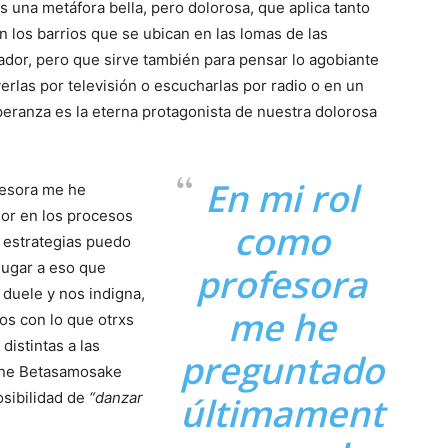
s una metáfora bella, pero dolorosa, que aplica tanto
n los barrios que se ubican en las lomas de las
ador, pero que sirve también para pensar lo agobiante
 verlas por televisión o escucharlas por radio o en un
peranza es la eterna protagonista de nuestra dolorosa
En mi rol
fesora me he
lor en los procesos
como
 estrategias puedo
 lugar a eso que
profesora
duele y nos indigna,
me he
s con lo que otrxs
distintas a las
preguntado
anne Betasamosake
osibilidad de
“danzar
últimament