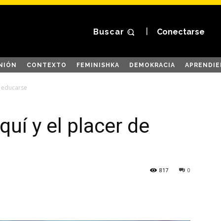
Buscar
Conectarse
NIÓN
CONTEXTO
FEMINISHKA
DEMOKRACIA
APRENDIE
de educarse
aquí y el placer de
817
0