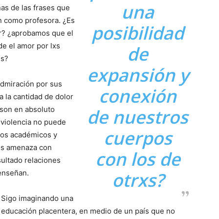
una
nas de las frases que
n como profesora. ¿Es
posibilidad
r? ¿aprobamos que el
e el amor por lxs
de
es?
expansión y
 admiración por sus
conexión
 la cantidad de dolor
 son en absoluto
de nuestros
a violencia no puede
cuerpos
 los académicos y
nos amenaza con
con los de
ultado relaciones
enseñan.
otrxs?
Sigo imaginando una
educación placentera, en medio de un país que no