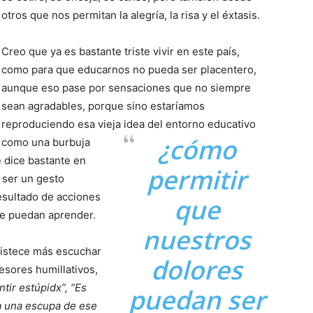
otros que nos permitan la alegría, la risa y el éxtasis.
Creo que ya es bastante triste vivir en este país,
como para que educarnos no pueda ser placentero,
aunque eso pase por sensaciones que no siempre
sean agradables, porque sino estaríamos
reproduciendo esa vieja idea del entorno educativo
¿cómo
como una burbuja
e dice bastante en
permitir
e ser un gesto
esultado de acciones
que
que puedan aprender.
nuestros
ristece más escuchar
dolores
esores humillativos,
tir estúpidx”, “Es
puedan ser
ta una escupa de ese