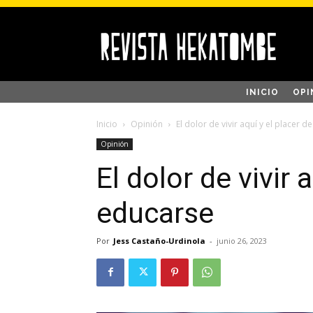
INICIO
OPI
Inicio
Opinión
El dolor de vivir aquí y el placer 
Opinión
El dolor de vivir 
educarse
Por
Jess Castaño-Urdinola
-
junio 26, 2023