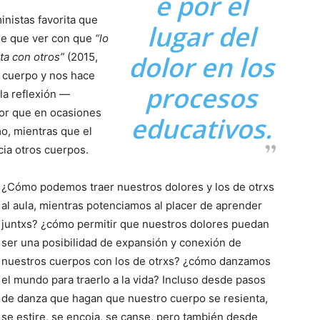
e por el
inistas favorita que
lugar del
ene que ver con que
“lo
ta con otros”
(2015,
dolor en los
l cuerpo y nos hace
procesos
 la reflexión —
lor que en ocasiones
educativos.
mo, mientras que el
cia otros cuerpos.
¿Cómo podemos traer nuestros dolores y los de otrxs
al aula, mientras potenciamos al placer de aprender
juntxs? ¿cómo permitir que nuestros dolores puedan
ser una posibilidad de expansión y conexión de
nuestros cuerpos con los de otrxs? ¿cómo danzamos
el mundo para traerlo a la vida? Incluso desde pasos
de danza que hagan que nuestro cuerpo se resienta,
se estire, se encoja, se canse, pero también desde