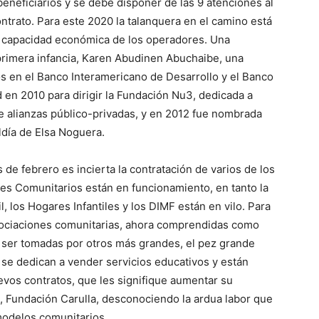
beneficiarios y se debe disponer de las 9 atenciones al
contrato. Para este 2020 la talanquera en el camino está
a capacidad económica de los operadores. Una
primera infancia, Karen Abudinen Abuchaibe, una
os en el Banco Interamericano de Desarrollo y el Banco
 en 2010 para dirigir la Fundación Nu3, dedicada a
de alianzas público-privadas, y en 2012 fue nombrada
ldía de Elsa Noguera.
de febrero es incierta la contratación de varios de los
es Comunitarios están en funcionamiento, en tanto la
l, los Hogares Infantiles y los DIMF están en vilo. Para
sociaciones comunitarias, ahora comprendidas como
 ser tomadas por otros más grandes, el pez grande
se dedican a vender servicios educativos y están
evos contratos, que les signifique aumentar su
m, Fundación Carulla, desconociendo la ardua labor que
odelos comunitarios.