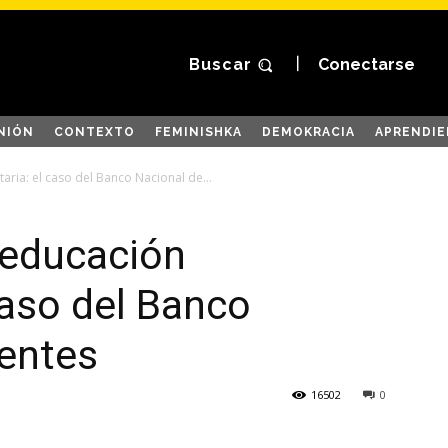
Buscar
Conectarse
NIÓN
CONTEXTO
FEMINISHKA
DEMOKRACIA
APRENDIE
taria: el caso del Banco Nacional de...
a educación
caso del Banco
rentes
16502
0