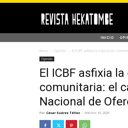
INICIO
OPI
Inicio
Opinión
El ICBF asfixia la educación comuni
Opinión
El ICBF asfixia l
comunitaria: el 
Nacional de Ofe
Por
Cesar Suárez Téllez
-
febrero 19, 2020