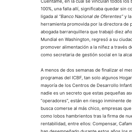
Cuéntame, en la cual se vinculan todos los 
100%, una falla allí, significaba quedar sin 
ligada al
“Banco Nacional de Oferentes”
y l
herramienta promovida por la directora de 
abogada barranquillera que trabajó diez añ
Mundial en Washington, regresó a su ciudad
promover alimentación a la niñez a través 
como secretaria de gestión social en la alca
A menos de dos semanas de finalizar el mes 
programas del ICBF, tan solo algunos Hogar
mayoría de los Centros de Desarrollo Infanti
nadie es un secreto que estas pequeñas a
“operadores”, están en riesgo inminente de
busca comerse al más chico, empresas que 
como lobos hambrientos tras la firma de nu
rentabilidad, entre ellos: Compensar, Cafa
han desempeñado durante estos años los m