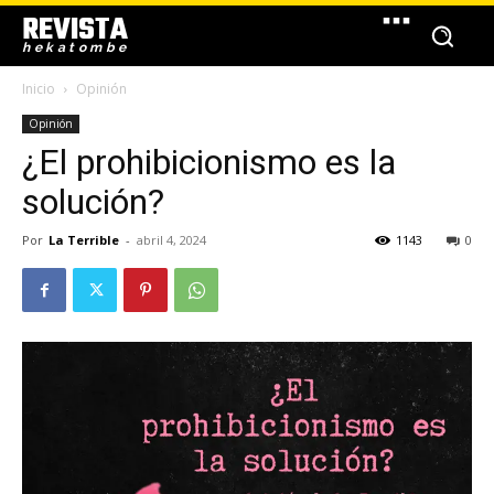
REVISTA
hekatombe
Inicio
Opinión
Opinión
¿El prohibicionismo es la
solución?
Por
La Terrible
-
abril 4, 2024
1143
0