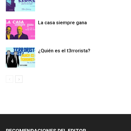
La casa siempre gana
¿Quién es el t3rrorista?
RECOMENDACIONES DEL EDITOR