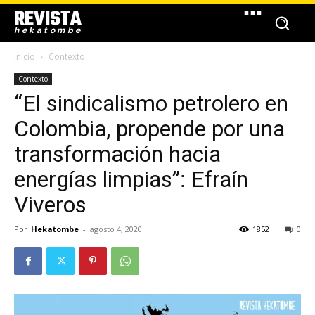
REVISTA
hekatombe
Inicio
Contexto
Contexto
“El sindicalismo petrolero en
Colombia, propende por una
transformación hacia
energías limpias”: Efraín
Viveros
Por
Hekatombe
-
agosto 4, 2020
1852
0