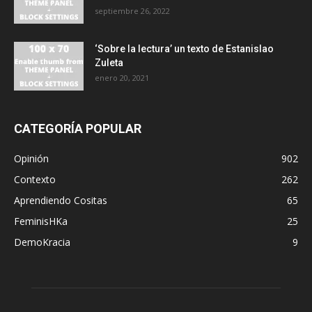
septiembre 26, 2022
‘Sobre la lectura’ un texto de Estanislao
Zuleta
enero 20, 2021
CATEGORÍA POPULAR
Opinión
902
Contexto
262
Aprendiendo Cositas
65
FeminisHKa
25
DemoKracia
9