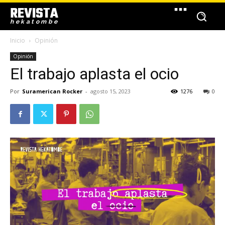
REVISTA
hekatombe
Inicio
Opinión
Opinión
El trabajo aplasta el ocio
Por
Suramerican Rocker
-
agosto 15, 2023
1276
0