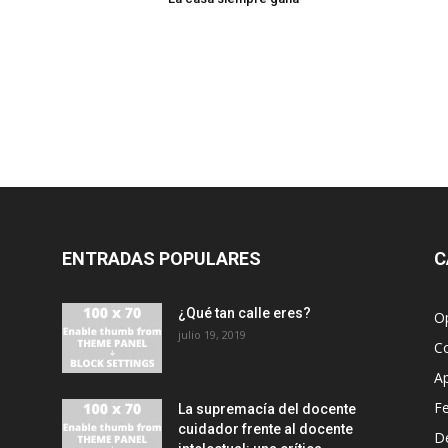
ENTRADAS POPULARES
C
¿Qué tan calle eres?
O
julio 19, 2019
C
A
F
La supremacía del docente
cuidador frente al docente
D