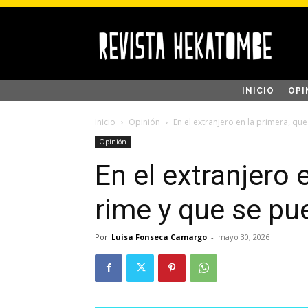
INICIO
OPI
Inicio
Opinión
En el extranjero en la primera, qu
Opinión
En el extranjero 
rime y que se pu
Por
Luisa Fonseca Camargo
-
mayo 30, 2026