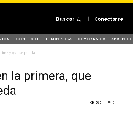
Buscar
Conectarse
NIÓN
CONTEXTO
FEMINISHKA
DEMOKRACIA
APRENDIE
e rime y que se pueda
en la primera, que
eda
566
0