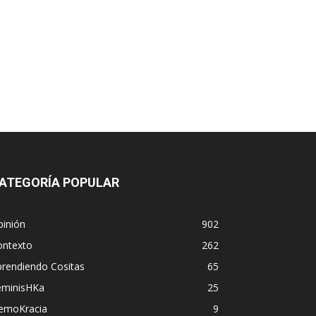
ATEGORÍA POPULAR
pinión
902
ontexto
262
prendiendo Cositas
65
eminisHKa
25
emoKracia
9