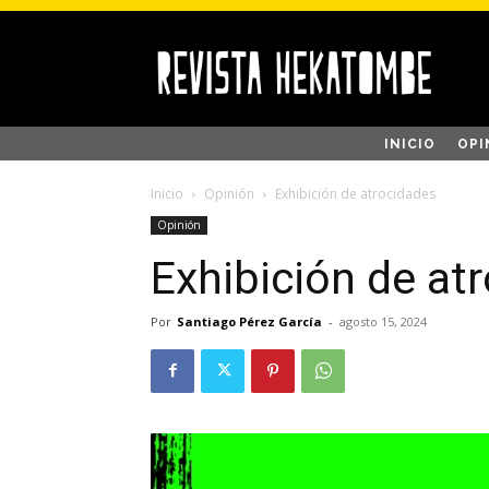
INICIO
OPI
Inicio
Opinión
Exhibición de atrocidades
Opinión
Exhibición de at
Por
Santiago Pérez García
-
agosto 15, 2024