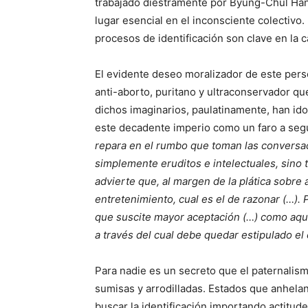
trabajado diestramente por Byung-Chul Han,
lugar esencial en el inconsciente colectivo.
procesos de identificación son clave en la 
El evidente deseo moralizador de este perso
anti-aborto, puritano y ultraconservador q
dichos imaginarios, paulatinamente, han id
este decadente imperio como un faro a segui
repara en el rumbo que toman las conversac
simplemente eruditos e intelectuales, sino
advierte que, al margen de la plática sobre 
entretenimiento, cual es el de razonar (…).
que suscite mayor aceptación (…) como aquel
a través del cual debe quedar estipulado el
Para nadie es un secreto que el paternalis
sumisas y arrodilladas. Estados que anhelan
buscar la identificación importando actitu