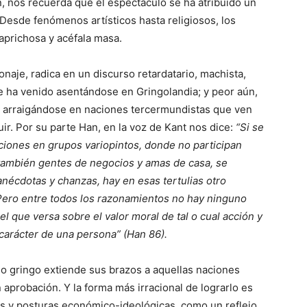
 nos recuerda que el espectáculo se ha atribuido un
 Desde fenómenos artísticos hasta religiosos, los
caprichosa y acéfala masa.
naje, radica en un discurso retardatario, machista,
ue ha venido asentándose en Gringolandia; y peor aún,
o arraigándose en naciones tercermundistas que ven
r. Por su parte Han, en la voz de Kant nos dice:
“Si se
iones en grupos variopintos, donde no participan
 también gentes de negocios y amas de casa, se
anécdotas y chanzas, hay en esas tertulias otro
 Pero entre todos los razonamientos no hay ninguno
 que versa sobre el valor moral de tal o cual acción y
 carácter de una persona” (Han 86).
mo gringo extiende sus brazos a aquellas naciones
 aprobación. Y la forma más irracional de lograrlo es
des y posturas económico-ideológicas, como un reflejo