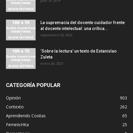
julio 19, 2019
La supremacía del docente cuidador frente
al docente intelectual: una crítica...
septiembre 26, 2022
‘Sobre la lectura’ un texto de Estanislao
Zuleta
enero 20, 2021
CATEGORÍA POPULAR
Opinión
903
Contexto
262
Aprendiendo Cositas
65
FeminisHKa
25