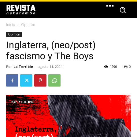
REVISTA
hekatombe
Inicio
Opinión
Opinión
Inglaterra, (neo/post)
fascismo y The Boys
Por
La Terrible
-
agosto 11, 2024
1290
0