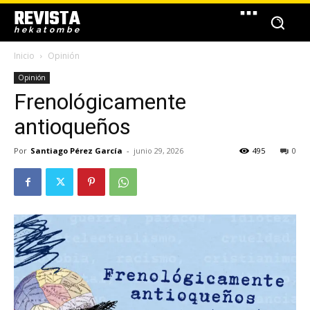
REVISTA
hekatombe
Inicio
Opinión
Opinión
Frenológicamente
antioqueños
Por
Santiago Pérez García
-
junio 29, 2026
495
0