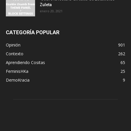
Zuleta
enero 20, 2021
CATEGORÍA POPULAR
Opinión
901
Contexto
262
Aprendiendo Cositas
65
FeminisHKa
25
DemoKracia
9