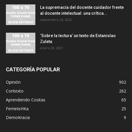
La supremacía del docente cuidador frente
al docente intelectual: una crítica...
septiembre 26, 2022
‘Sobre la lectura’ un texto de Estanislao
Zuleta
enero 20, 2021
CATEGORÍA POPULAR
Opinión
902
Contexto
262
Aprendiendo Cositas
65
FeminisHKa
25
DemoKracia
9