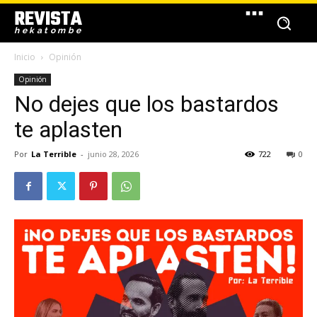
REVISTA
hekatombe
Inicio
Opinión
Opinión
No dejes que los bastardos
te aplasten
Por
La Terrible
-
junio 28, 2026
722
0