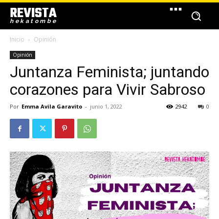
REVISTA
hekatombe
Inicio
Opinión
Opinión
Juntanza Feminista; juntando
corazones para Vivir Sabroso
Por
Emma Avila Garavito
-
junio 1, 2022
2942
0