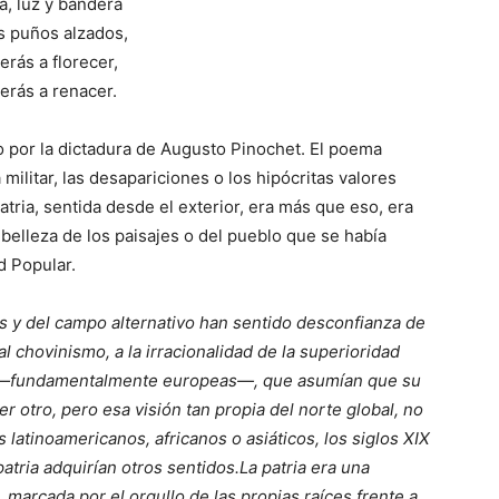
ia, luz y bandera
s puños alzados,
erás a florecer,
erás a renacer.
 por la dictadura de Augusto Pinochet. El poema
a militar, las desapariciones o los hipócritas valores
patria, sentida desde el exterior, era más que eso, era
 belleza de los paisajes o del pueblo que se había
d Popular.
s y del campo alternativo han sentido desconfianza de
al chovinismo, a la irracionalidad de la superioridad
a —fundamentalmente europeas—, que asumían que su
er otro, pero esa visión tan propia del norte global, no
es latinoamericanos, africanos o asiáticos, los siglos XIX
atria adquirían otros sentidos.La patria era una
marcada por el orgullo de las propias raíces frente a