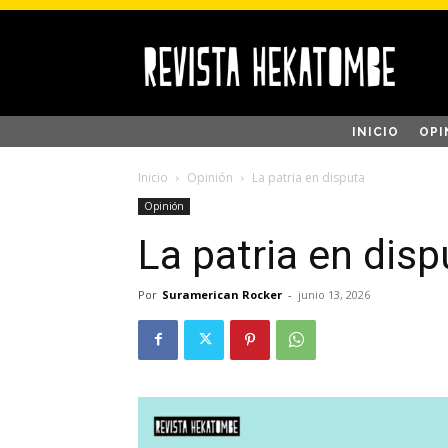
INICIO
OPI
Inicio
Opinión
La patria en disputa
Opinión
La patria en disp
Por
Suramerican Rocker
-
junio 13, 2026