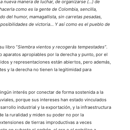
a nueva manera de luchar, de organizarse (…) de
 hacerla como es la gente de Colombia, sencilla,
do del humor, mamagallista, sin carretas pesadas,
posibilidades de victoria… Y así como es el pueblo de
u libro “
Siembra vientos y recogerás tempestades”
.
 o aparatos apropiables por la derecha y punto, por el
nidos y representaciones están abiertos, pero además,
tes y la derecha no tienen la legitimidad para
ingún interés por conectar de forma sostenida a la
fluviales, porque sus intereses han estado vinculados
arrollo industrial y la exportación, y la infraestructura
e la ruralidad y miden su poder no por la
 extensiones de tierras improductivas a veces
to en subasta el carbón, el oro o el petróleo a