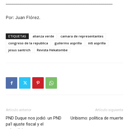
_____________________________________________________
Por: Juan Flórez.
ETIQUETAS
alianza verde
camara de representantes
congreso de la republica
guilermo asprilla
inti asprilla
jesus santrich
Revista Hekatombe
Artículo anterior
Artículo siguiente
PND Duque nos jodió: un PND
Uribismo: política de muerte
pa’l ajuste fiscal y el