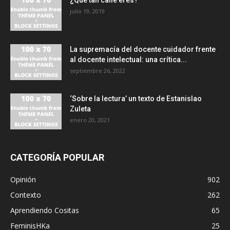
¿Qué tan calle eres?
julio 19, 2019
La supremacía del docente cuidador frente
al docente intelectual: una crítica...
septiembre 26, 2022
‘Sobre la lectura’ un texto de Estanislao
Zuleta
enero 20, 2021
CATEGORÍA POPULAR
Opinión
902
Contexto
262
Aprendiendo Cositas
65
FeminisHKa
25