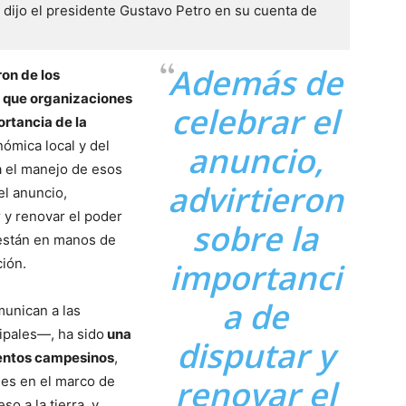
dijo el presidente Gustavo Petro en su cuenta de 
Además de
ron de los
s que organizaciones
celebrar el
rtancia de la
nómica local y del
anuncio,
 el manejo de esos
advirtieron
el anuncio,
r y renovar el poder
sobre la
están en manos de
ción.
importanci
a de
munican a las
ipales—, ha sido
una
disputar y
ientos campesinos
,
es en el marco de
renovar el
o a la tierra, y