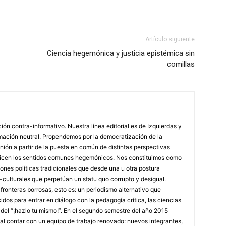
Artículo siguiente
Ciencia hegemónica y justicia epistémica sin
comillas
n contra-informativo. Nuestra línea editorial es de Izquierdas y
rmación neutral. Propendemos por la democratización de la
inión a partir de la puesta en común de distintas perspectivas
tiricen los sentidos comunes hegemónicos. Nos constituimos como
iones políticas tradicionales que desde una u otra postura
o-culturales que perpetúan un statu quo corrupto y desigual.
onteras borrosas, esto es: un periodismo alternativo que
dos para entrar en diálogo con la pedagogía crítica, las ciencias
o del “¡hazlo tu mismo!”. En el segundo semestre del año 2015
l contar con un equipo de trabajo renovado: nuevos integrantes,