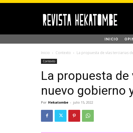
INICIO
OPI
Inicio
Contexto
La propuesta de vías terciarias d
Contexto
La propuesta de v
nuevo gobierno y
Por
Hekatombe
-
julio 15, 2022