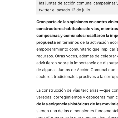
las juntas de acción comunal campesinas”, 
twitter el pasado 12 de julio.
Gran parte de las opiniones en contra vinie
constructores habituales de vías, mientra
campesinas y comunales resaltaron la impo
propuesta
en términos de la activación eco
empoderamiento comunitario que implicaría
recursos. Otras voces, además de celebrar 
advirtieron sobre la importancia de disputa
de algunas Juntas de Acción Comunal que 
sectores tradicionales proclives a la corrup
La construcción de vías terciarias —que co
veredas, corregimientos y cabeceras munic
de las exigencias históricas de los movim
siendo una de las dimensiones fundamental
una reforma agraria que democratice el acces