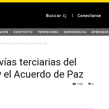
Buscar
Conectarse
NIÓN
CONTEXTO
FEMINISHKA
DEMOKRACIA
APRENDIE
el nuevo gobierno y el Acuerdo de...
ías terciarias del
 el Acuerdo de Paz
1193
0