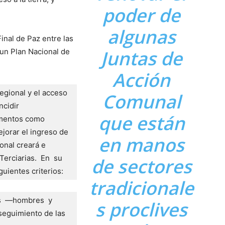
poder de
algunas
inal de Paz entre las
Juntas de
un Plan Nacional de
Acción
egional y el acceso  
Comunal
cidir 
que están
imentos como 
jorar el ingreso de 
en manos
onal creará e 
erciarias.  En  su 
de sectores
guientes criterios:
tradicionale
s  —hombres  y  
s proclives
seguimiento de las 