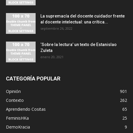
La supremacía del docente cuidador frente
al docente intelectual: una crítica...
septiembre 26, 2022
‘Sobre la lectura’ un texto de Estanislao
Zuleta
enero 20, 2021
CATEGORÍA POPULAR
Opinión
901
Contexto
262
Aprendiendo Cositas
65
FeminisHKa
25
DemoKracia
9