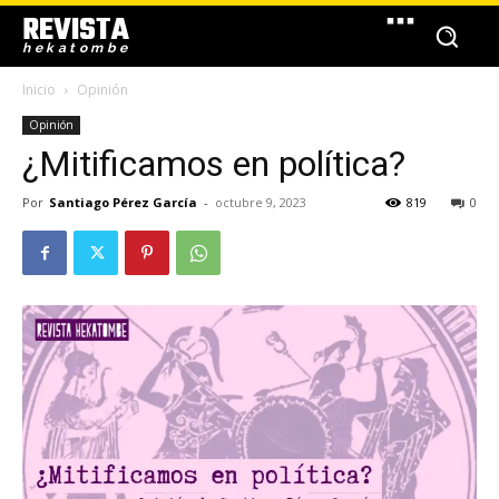
REVISTA
hekatombe
Inicio
Opinión
Opinión
¿Mitificamos en política?
Por
Santiago Pérez García
-
octubre 9, 2023
819
0