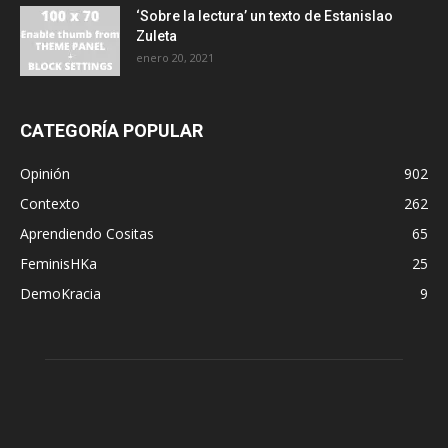
‘Sobre la lectura’ un texto de Estanislao
Zuleta
enero 20, 2021
CATEGORÍA POPULAR
Opinión
902
Contexto
262
Aprendiendo Cositas
65
FeminisHKa
25
DemoKracia
9