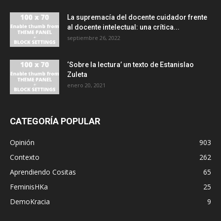
La supremacía del docente cuidador frente
al docente intelectual: una crítica...
septiembre 26, 2022
‘Sobre la lectura’ un texto de Estanislao
Zuleta
enero 20, 2021
CATEGORÍA POPULAR
Opinión
903
Contexto
262
Aprendiendo Cositas
65
FeminisHKa
25
DemoKracia
9