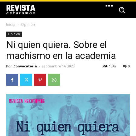
REVISTA
hekatombe
Inicio
Opinión
Opinión
Ni quien quiera. Sobre el
machismo en la academia
Por
Convocatoria
-
septiembre 14, 2023
1342
0