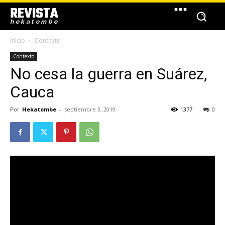
REVISTA
hekatombe
Inicio
Contexto
Contexto
No cesa la guerra en Suárez,
Cauca
Por
Hekatombe
-
septiembre 3, 2019
1377
0