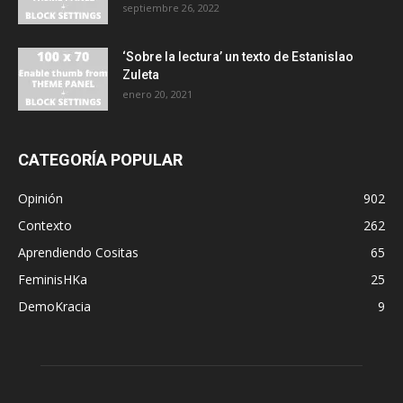
septiembre 26, 2022
‘Sobre la lectura’ un texto de Estanislao
Zuleta
enero 20, 2021
CATEGORÍA POPULAR
Opinión
902
Contexto
262
Aprendiendo Cositas
65
FeminisHKa
25
DemoKracia
9