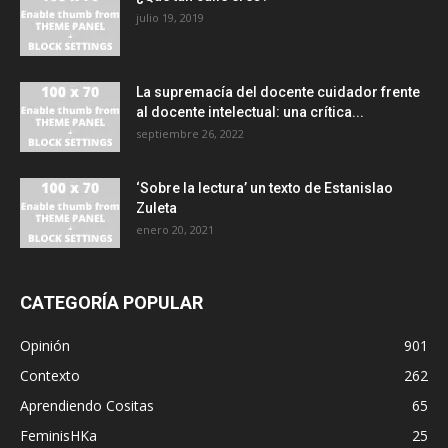
julio 19, 2019
La supremacía del docente cuidador frente
al docente intelectual: una crítica...
septiembre 26, 2022
‘Sobre la lectura’ un texto de Estanislao
Zuleta
enero 20, 2021
CATEGORÍA POPULAR
Opinión
901
Contexto
262
Aprendiendo Cositas
65
FeminisHKa
25