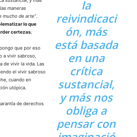
ca sustancial, y más
la
 las maneras
reivindicaci
ne mucho de arte”
.
blematizar lo que
ón, más
erder certezas.
está basada
upongo que por eso
en una
 a vivir sabroso,
de vivir la vida. Las
crítica
iendo el vivir sabroso
che, cuando en
sustancial,
ción utópica.
y más nos
garantía de derechos
obliga a
pensar con
imaginació