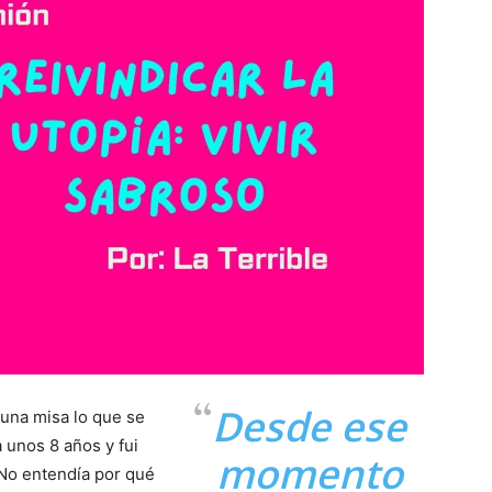
Desde ese
una misa lo que se
 unos 8 años y fui
momento
. No entendía por qué