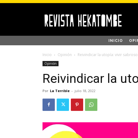
INICIO
OPI
Inicio
Opinión
Reivindicar la utopía: vivir sabroso
Opinión
Reivindicar la ut
Por
La Terrible
-
julio 18, 2022