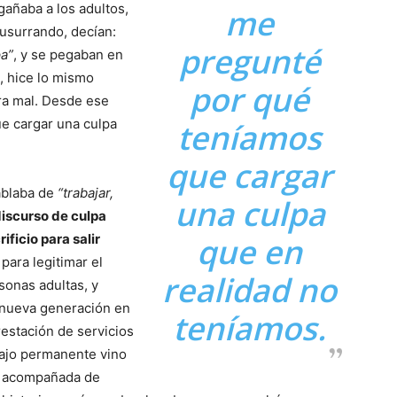
gañaba a los adultos,
me
susurrando, decían:
pregunté
pa”
, y se pegaban en
, hice lo mismo
por qué
a mal. Desde ese
e cargar una culpa
teníamos
que cargar
ablaba de
“trabajar,
una culpa
discurso de culpa
ificio para salir
que en
para legitimar el
realidad no
sonas adultas, y
a nueva generación en
teníamos.
restación de servicios
abajo permanente vino
acompañada de