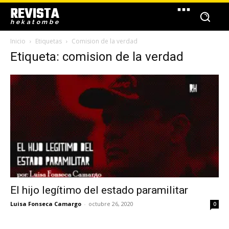
REVISTA
hekatombe
Inicio
Etiquetas
Comision de la verdad
Etiqueta: comision de la verdad
El hijo legítimo del estado paramilitar
Luisa Fonseca Camargo
-
octubre 26, 2020
0