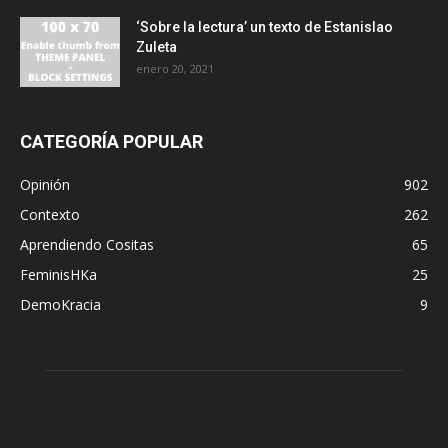
‘Sobre la lectura’ un texto de Estanislao
Zuleta
enero 20, 2021
CATEGORÍA POPULAR
Opinión
902
Contexto
262
Aprendiendo Cositas
65
FeminisHKa
25
DemoKracia
9