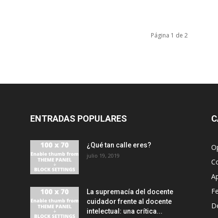
Página 1 de 2
ENTRADAS POPULARES
C
¿Qué tan calle eres?
O
julio 19, 2019
C
A
F
La supremacía del docente
cuidador frente al docente
D
intelectual: una crítica...