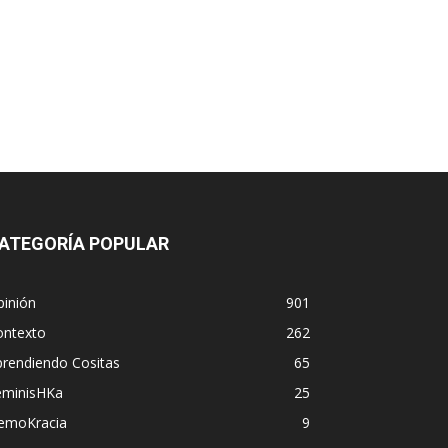
ATEGORÍA POPULAR
pinión
901
ontexto
262
prendiendo Cositas
65
eminisHKa
25
emoKracia
9