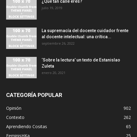
¿Qué tan calle eres?
julio 19, 2019
La supremacía del docente cuidador frente
al docente intelectual: una crítica...
septiembre 26, 2022
‘Sobre la lectura’ un texto de Estanislao
Zuleta
enero 20, 2021
CATEGORÍA POPULAR
Opinión
902
Contexto
262
Aprendiendo Cositas
65
FeminisHKa
25